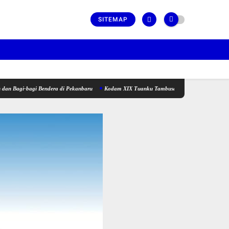
SITEMAP
agi Bendera di Pekanbaru
Kodam XIX Tuanku Tambusai Sambut Kunjungan Kerja Menhan 