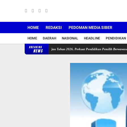
HOME
REDAKSI
PEDOMAN MEDIA SIBER
HOME
DAERAH
NASIONAL
HEADLINE
PENDIDIKAN
BREAKING
curkan Sekolah Pemilu Hijau Tahun 2026, Perkuat Pendidikan Pemilih Berwawasan Lingkun
NEWS