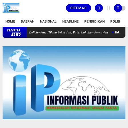
SITEMAP
HOME
DAERAH
NASIONAL
HEADLINE
PENDIDIKAN
POLRI
T
BREAKING
Pemuda di Deli Serdang Hilang Sejak Juli, Polisi Lakukan Pencarian
Tak Punya Ruang Se
NEWS