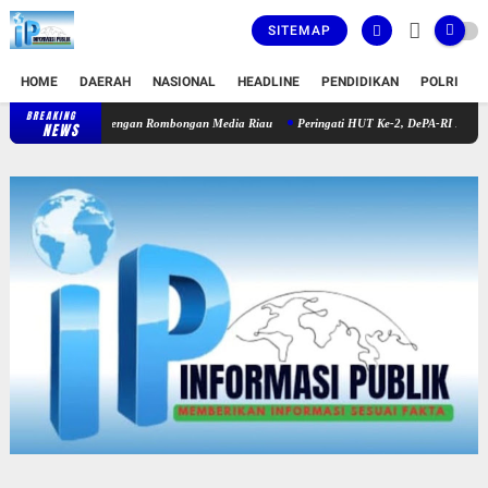
SITEMAP
HOME
DAERAH
NASIONAL
HEADLINE
PENDIDIKAN
POLRI
T
BREAKING
Nuansa Kekeluargaan Warnai Pertemuan PWI Sijunjung dengan Rombong
NEWS