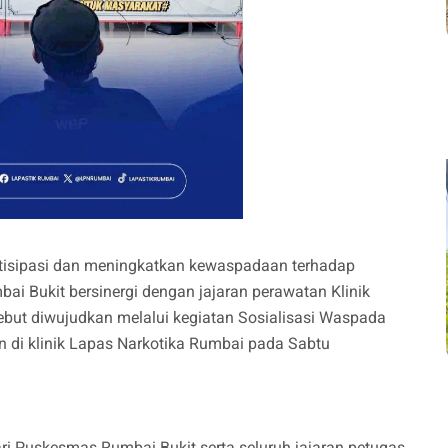
isipasi dan meningkatkan kewaspadaan terhadap
i Bukit bersinergi dengan jajaran perawatan Klinik
sebut diwujudkan melalui kegiatan Sosialisasi Waspada
n di klinik Lapas Narkotika Rumbai pada Sabtu
dari Puskesmas Rumbai Bukit serta seluruh jajaran petugas