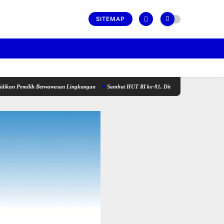
SITEMAP
milih Berwawasan Lingkungan
Sambut HUT RI ke-81, Ditlantas Polda Riau Gelar Kampany