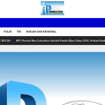
POLRI
TNI
HUKUM DAN KRIMINAL
KPU Provinsi Riau Luncurkan Sekolah Pemilu Hijau Tahun 2026, Perkuat Pendidikan Pe