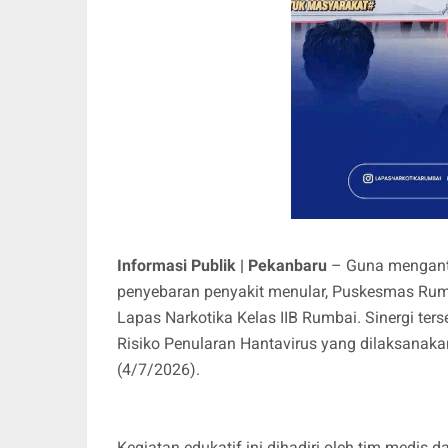
Informasi Publik | Pekanbaru
– Guna mengant
penyebaran penyakit menular, Puskesmas Rumba
Lapas Narkotika Kelas IIB Rumbai. Sinergi ter
Risiko Penularan Hantavirus yang dilaksanaka
(4/7/2026).
Kegiatan edukatif ini dihadiri oleh tim medis 