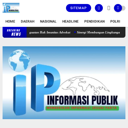
SITEMAP
HOME
DAERAH
NASIONAL
HEADLINE
PENDIDIKAN
POLRI
T
BREAKING
Peringati HUT Ke-2, DePA-RI Doron Konsolidasi dan Penguatan Hak Imu
NEWS