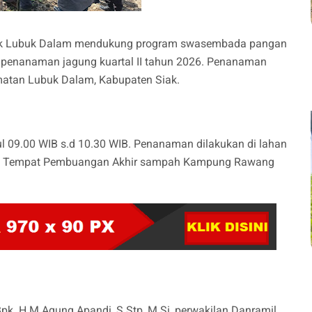
k Lubuk Dalam mendukung program swasembada pangan
n penanaman jagung kuartal II tahun 2026. Penanaman
atan Lubuk Dalam, Kabupaten Siak.
l 09.00 WIB s.d 10.30 WIB. Penanaman dilakukan di lahan
i di Tempat Pembuangan Akhir sampah Kampung Rawang
. H M Agung Apandi, S.Stp, M.Si, perwakilan Danramil