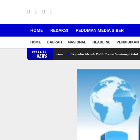
HOME
REDAKSI
PEDOMAN MEDIA SIBER
HOME
DAERAH
NASIONAL
HEADLINE
PENDIDIKAN
BREAKING
ad Ja'far Resmi Diluncurkan
Ekspedisi Merah Putih Presisi Sambangi Teluk Lanus, Polr
NEWS