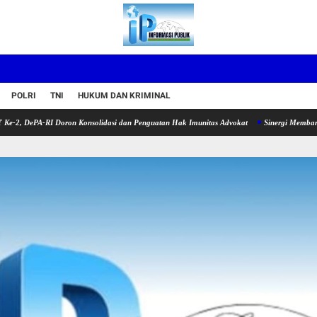
POLRI
TNI
HUKUM DAN KRIMINAL
-RI Doron Konsolidasi dan Penguatan Hak Imunitas Advokat
Sinergi Membangun Lingku