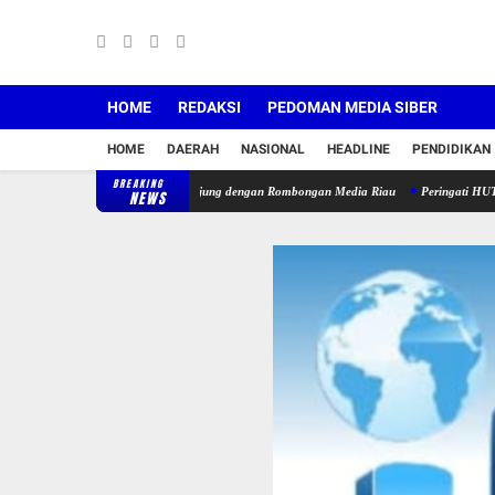
HOME
REDAKSI
PEDOMAN MEDIA SIBER
HOME
DAERAH
NASIONAL
HEADLINE
PENDIDIKAN
BREAKING
nai Pertemuan PWI Sijunjung dengan Rombongan Media Riau
Peringati HUT Ke-2, DePA
NEWS