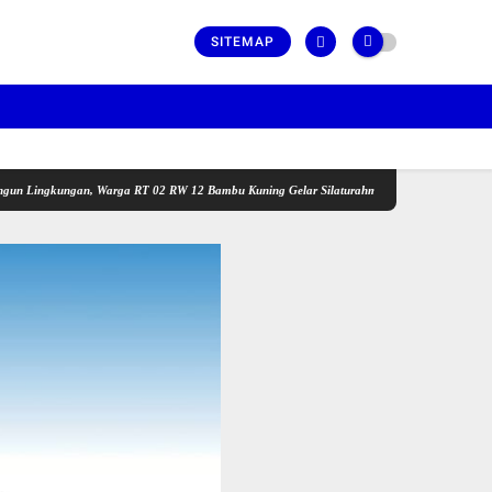
SITEMAP
ngan, Warga RT 02 RW 12 Bambu Kuning Gelar Silaturahmi dan Temu Ramah Bersama Lura