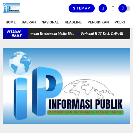
SITEMAP
HOME
DAERAH
NASIONAL
HEADLINE
PENDIDIKAN
POLRI
T
BREAKING
Nuansa Kekeluargaan Warnai Pertemuan PWI Sijunjung dengan Rombong
NEWS