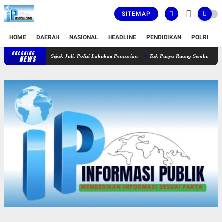
SITEMAP
HOME
DAERAH
NASIONAL
HEADLINE
PENDIDIKAN
POLRI
T
BREAKING
ang Hilang Sejak Juli, Polisi Lakukan Pencarian
Tak Punya Ruang Sembunyi, DPO Narkob
NEWS