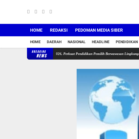
HOME
REDAKSI
PEDOMAN MEDIA SIBER
HOME
DAERAH
NASIONAL
HEADLINE
PENDIDIKAN
BREAKING
ah Pemilu Hijau Tahun 2026, Perkuat Pendidikan Pemilih Berwawasan Lingkungan
Sambu
NEWS