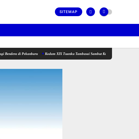
SITEMAP
di Pekanbaru
Kodam XIX Tuanku Tambusai Sambut Kunjungan Kerja Menhan RI ke Yonif 