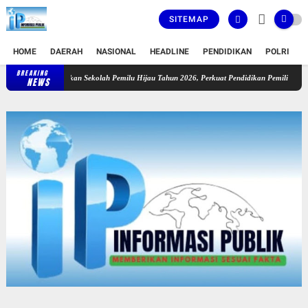
SITEMAP
HOME
DAERAH
NASIONAL
HEADLINE
PENDIDIKAN
POLRI
T
BREAKING
Riau Luncurkan Sekolah Pemilu Hijau Tahun 2026, Perkuat Pendidikan Pemilih Berwawasan
NEWS