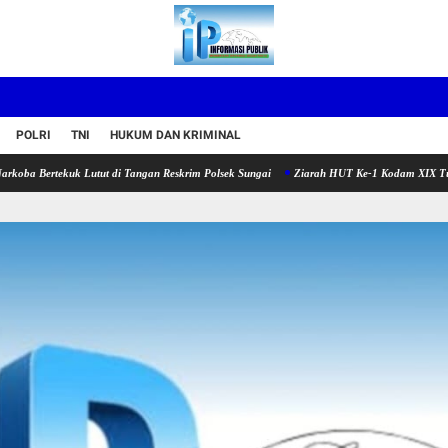
POLRI
TNI
HUKUM DAN KRIMINAL
ekuk Lutut di Tangan Reskrim Polsek Sungai
Ziarah HUT Ke-1 Kodam XIX Tuanku Tamb