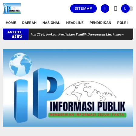
SITEMAP
HOME
DAERAH
NASIONAL
HEADLINE
PENDIDIKAN
POLRI
T
BREAKING
KPU Provinsi Riau Luncurkan Sekolah Pemilu Hijau Tahun 2026, Perkuat
NEWS