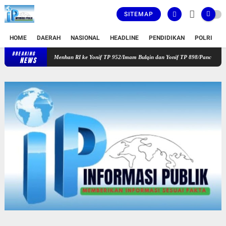
SITEMAP
HOME
DAERAH
NASIONAL
HEADLINE
PENDIDIKAN
POLRI
T
BREAKING
Kodam XIX Tuanku Tambusai Sambut Kunjungan Kerja Menhan RI ke Y
NEWS