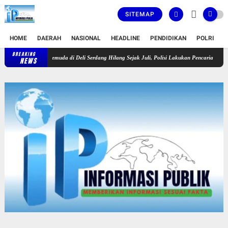
SITEMAP
HOME
DAERAH
NASIONAL
HEADLINE
PENDIDIKAN
POLRI
T
BREAKING
Pemuda di Deli Serdang Hilang Sejak Juli, Polisi Lakukan Pencarian
Tak Punya 
NEWS