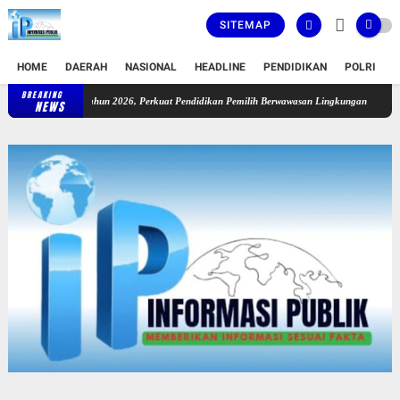
SITEMAP
HOME
DAERAH
NASIONAL
HEADLINE
PENDIDIKAN
POLRI
T
BREAKING
KPU Provinsi Riau Luncurkan Sekolah Pemilu Hijau Tahun 2026, Perkua
NEWS