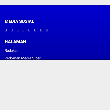
MEDIA SOSIAL
HALAMAN
Redaksi
Pedoman Media Siber
© Copyright 2022 -
INFORMASI PUBLIK
| SUPPORT PIXINDONESIA DIGITAL
SOLUTION