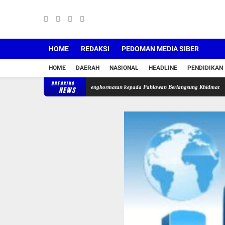
HOME
REDAKSI
PEDOMAN MEDIA SIBER
HOME
DAERAH
NASIONAL
HEADLINE
PENDIDIKAN
BREAKING
XIX Tuanku Tambusai, Penghormatan kepada Pahlawan Berlangsung Khidmat
TAHAP P
NEWS