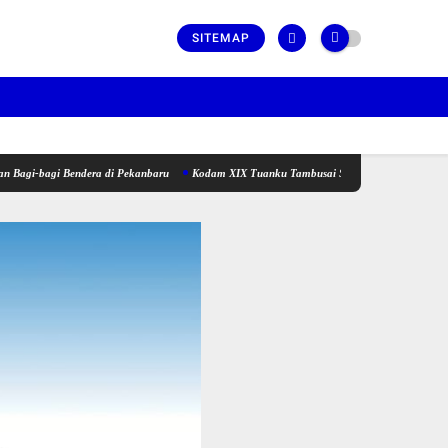
SITEMAP
i Bendera di Pekanbaru
Kodam XIX Tuanku Tambusai Sambut Kunjungan Kerja Menhan RI