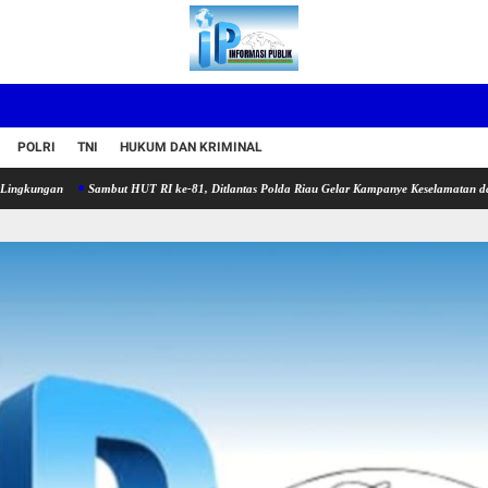
POLRI
TNI
HUKUM DAN KRIMINAL
n
Sambut HUT RI ke-81, Ditlantas Polda Riau Gelar Kampanye Keselamatan dan Bagi-bag