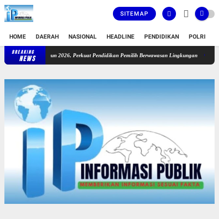
SITEMAP
HOME
DAERAH
NASIONAL
HEADLINE
PENDIDIKAN
POLRI
T
BREAKING
KPU Provinsi Riau Luncurkan Sekolah Pemilu Hijau Tahun 2026, Perk
NEWS