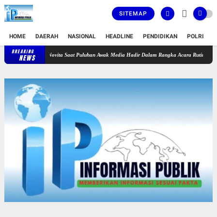
SITEMAP
HOME
DAERAH
NASIONAL
HEADLINE
PENDIDIKAN
POLRI
T
BREAKING
Keakraban Terlihat di Kediaman Daeng Johan dan Desi Novita Saat Pu
NEWS