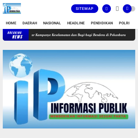
SITEMAP
HOME
DAERAH
NASIONAL
HEADLINE
PENDIDIKAN
POLRI
T
BREAKING
lda Riau Gelar Kampanye Keselamatan dan Bagi-bagi Bendera di Pekanbaru
Kodam XIX T
NEWS